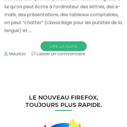
lui qu’on peut écrire à l’ordinateur des lettres, des e-
mails, des présentations, des tableaux comptables,
on peut “chatter” (clavardage pour les puristes de la
langue) et …
LIRE LA SUITE
sur
Mauricio
Laisser un commentaire
Le
clavier
et
ces
raccourcis
LE NOUVEAU FIREFOX,
TOUJOURS PLUS RAPIDE.